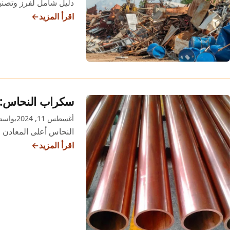
دليل شامل لفرز وتصنيف
اقرأ المزيد
دليل
إعادة
تدوير
سكراب
الحديد
والمعادن
سكراب النحاس: ا
في
أغسطس 11, 2024
بواسطة n
المنزل
النحاس أعلى المعادن ا
اقرأ المزيد
سكراب
النحاس:
الكنز
المدفون
في
الأجهزة