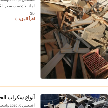
سوق
لماذا لا يُحسب سعر ال
السكراب
ربح.
اقرأ المزيد
كيف
يُحسب
سعر
الكيبلات
الكهربائية
سكراب؟
نسبة
النحاس
الصافي
أنواع سكراب الح
أغسطس 6, 2026
بواسطة min